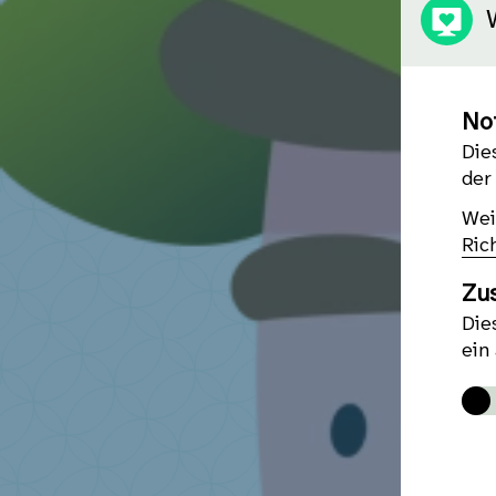
No
Die
der
Wei
Rich
Zus
Die
ein