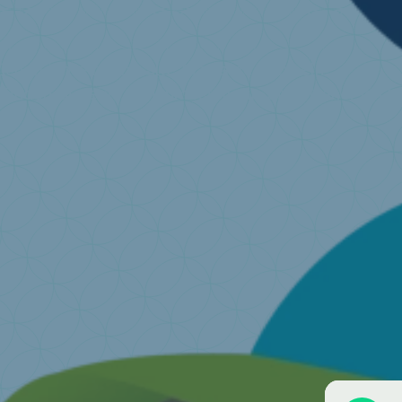
Ich möchte meine alte Matratze recyceln
Finden Sie eine Annahmestelle in Ihrer Nähe.
Ich h