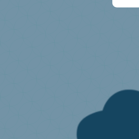
Ich produziere oder importiere Matratzen
Umweltbeitrag
Was ist die erweiterte Herstellerve