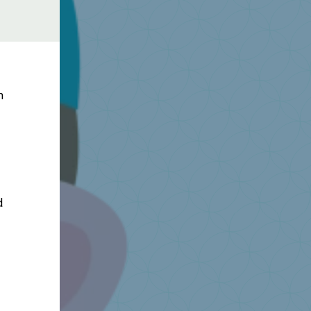
n
-
d