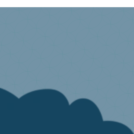
rantwortung?
Wie kann Valumat dabei behilflich sei