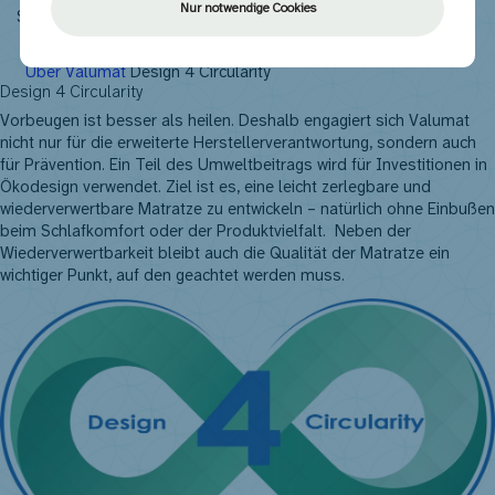
Nur notwendige Cookies
NL
FR
EN
DE
Über Valumat
Design 4 Circularity
Design 4 Circularity
Vorbeugen ist besser als heilen. Deshalb engagiert sich Valumat
nicht nur für die erweiterte Herstellerverantwortung, sondern auch
für Prävention. Ein Teil des Umweltbeitrags wird für Investitionen in
Ökodesign verwendet. Ziel ist es, eine leicht zerlegbare und
wiederverwertbare Matratze zu entwickeln – natürlich ohne Einbußen
beim Schlafkomfort oder der Produktvielfalt. Neben der
Wiederverwertbarkeit bleibt auch die Qualität der Matratze ein
wichtiger Punkt, auf den geachtet werden muss.