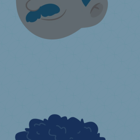
Ich verkaufe Matratzen
Liste der Second Hand Center und Valumat-Abholdienste
Freiwillige Rücknahme
Informationen zu den Informationspflichten
von Endverkäufern
Registrierung als Annahmestelle
Kommunikationsmaterial
Ich bin Betreiber eines Online-
Marktplatzes
Ich habe eine Frage ...