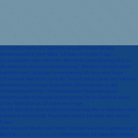
Ich möchte meine alte Matratze recyceln
Finden Sie eine
Annahmestelle in Ihrer Nähe.
Ich habe noch eine Frage ...
Ich produziere oder importiere Matratzen
Umweltbeitrag
Was ist
die erweiterte Herstellerverantwortung?
Wie kann Valumat dabei
behilflich sein?
Jährlicher Umweltbeitrag
Ich habe eine Frage ...
Ich verkaufe Matratzen
Liste der Second Hand Center und Valumat-
Abholdienste
Freiwillige Rücknahme
Informationen zu den
Informationspflichten von Endverkäufern
Registrierung als
Annahmestelle
Kommunikationsmaterial
Ich bin Betreiber eines
Online-Marktplatzes
Ich habe eine Frage ...
Ich bin Betreiber einer kollektiven Einrichtung
Wer ist Betreiber einer
kollektiven Einrichtung?
Finanzielle Anreize
Ich habe eine weitere
Frage ...
Über Valumat
Mission und Vision
Statuten Valumat
Ergebnisse und
Berichte
Design 4 Circularity
Teilnehmerliste
Ich habe eine weitere