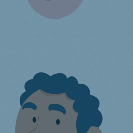
Ich produziere oder importiere Matratzen
Umweltbeitrag
Was ist die erweiterte Herstellerverantwortung?
Wie
kann Valumat dabei behilflich sein?
Jährlicher Umweltbeitrag
Ich
habe eine Frage ...