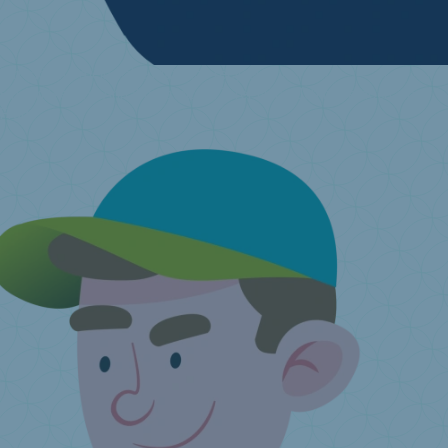
Ich möchte meine alte Matratze recyceln
Finden Sie eine Annahmestelle in Ihrer Nähe.
Ich habe noch eine
Frage ...