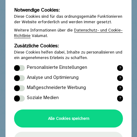
Notwendige Cookies:
Diese Cookies sind für das ordnungsgemäße Funktionieren
der Website erforderlich und werden immer gesetzt.
Weitere Informationen über die
Datenschutz- und Cookie-
Richtlinie
Valumat.
Zusätzliche Cookies:
Diese Cookies helfen dabei, Inhalte zu personalisieren und
ein angenehmeres Erlebnis zu schaffen.
Personalisierte Einstellungen
?
Funktionale Cookies merken sich die von
Analyse und Optimierung
?
Ihnen ausgewählten und eingegebenen
Statistische Cookies sammeln (anonyme)
Einstellungen und Daten.
Maßgeschneiderte Werbung
?
Daten, mit denen die Website nach der
Marketing-Cookies liefern relevante
Analyse optimiert werden kann.
Soziale Medien
?
Werbung basierend auf Ihrem Surfverhalten.
Social-Media-Cookies sorgen für eine
optimale Interaktion mit sozialen Medien wie
Youtube, Facebook oder Instagram.
Alle Cookies speichern
Über Valumat
Mission und Vision
Statuten Valumat
Ergebnisse und Berichte
Design 4 Circularity
Teilnehmerliste
Ich habe eine weitere Frage ...