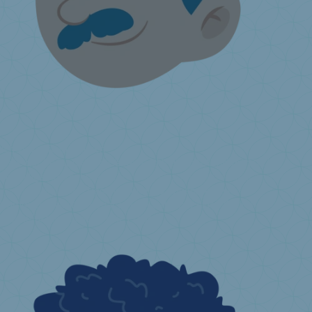
Ich verkaufe Matratzen
Liste der Second Hand Center und Valumat-Abholdienste
Freiwillige Rücknahme
Informationen zu den Informationspflichten
von Endverkäufern
Registrierung als Annahmestelle
Kommunikationsmaterial
Ich bin Betreiber eines Online-
Marktplatzes
Ich habe eine Frage ...