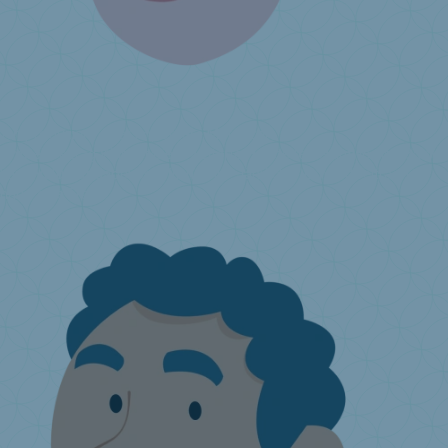
Ich produziere oder importiere Matratzen
Umweltbeitrag
Was ist die erweiterte Herstellerverantwortung?
Wie
kann Valumat dabei behilflich sein?
Jährlicher Umweltbeitrag
Ich
habe eine Frage ...