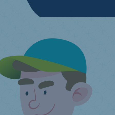
Ich möchte meine alte Matratze recyceln
Finden Sie eine Annahmestelle in Ihrer Nähe.
Ich habe noch eine
Frage ...