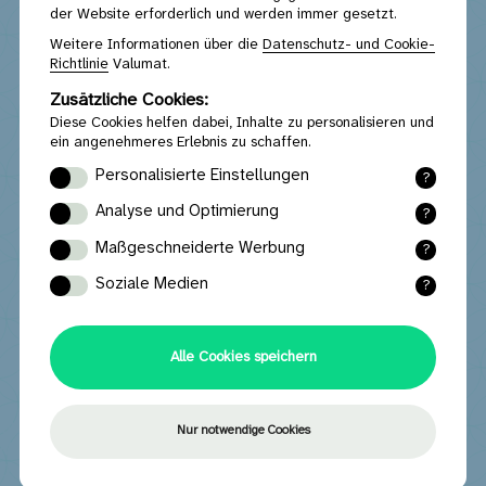
der Website erforderlich und werden immer gesetzt.
Weitere Informationen über die
Datenschutz- und Cookie-
Richtlinie
Valumat.
Zusätzliche Cookies:
Diese Cookies helfen dabei, Inhalte zu personalisieren und
ein angenehmeres Erlebnis zu schaffen.
Personalisierte Einstellungen
?
Funktionale Cookies merken sich die von
Analyse und Optimierung
?
Ihnen ausgewählten und eingegebenen
Statistische Cookies sammeln (anonyme)
Einstellungen und Daten.
Maßgeschneiderte Werbung
?
Daten, mit denen die Website nach der
Marketing-Cookies liefern relevante
Analyse optimiert werden kann.
Soziale Medien
?
Werbung basierend auf Ihrem Surfverhalten.
Social-Media-Cookies sorgen für eine
optimale Interaktion mit sozialen Medien wie
Youtube, Facebook oder Instagram.
Alle Cookies speichern
Über Valumat
Nur notwendige Cookies
Mission und Vision
Statuten Valumat
Ergebnisse und Berichte
Design 4 Circularity
Teilnehmerliste
Ich habe eine weitere Frage ...