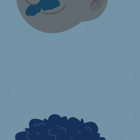
Je vends des matelas
Liste des centres de réemploi et des collecteurs Valumat
Faites
appel à un collecteur Valumat ou à un centre de réemploi agréé
Reprise volontaire
Info obligation d'information détaillants
Je
souhaite devenir un point de collecte
Matériel de communication
Je
suis gestionnaire d’une place de marché en ligne
J'ai une question
...