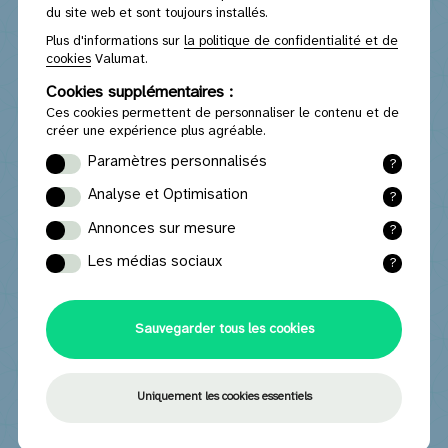
du site web et sont toujours installés.
Plus d'informations sur
la politique de confidentialité et de
cookies
Valumat.
Cookies supplémentaires :
Ces cookies permettent de personnaliser le contenu et de
créer une expérience plus agréable.
Paramètres personnalisés
?
Les cookies fonctionnels mémorisent les
Analyse et Optimisation
?
paramètres et les données que vous avez
Les cookies statistiques collectent des
séléctionneés et saisis.
Annonces sur mesure
?
données (anonymes) avec lesquelles le site
Les cookies marketing fournissent des
web peut être optimisé après analyse.
Les médias sociaux
?
publicités pertinentes en function de votre
Les cookies des medias sociaux assurent
comportement de navigation.
une interaction optimale avec les médias
sociaux tells que YouTube, Facebook ou
Sauvegarder tous les cookies
Instagram.
À propos de Valumat
Uniquement les cookies essentiels
Vision et mission Valumat
Statuts Valumat
Facts and figures
Design for circularity
Liste des adhérents Valumat
J’ai une question