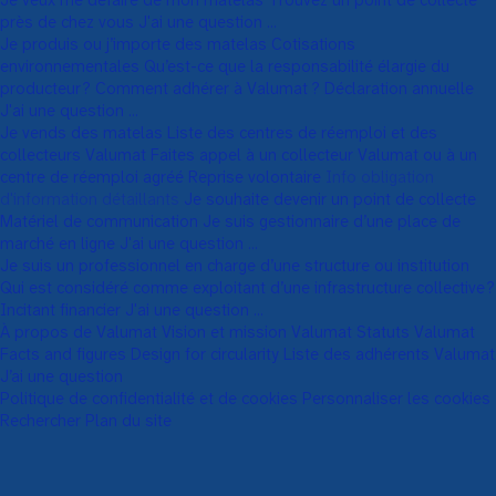
Je veux me défaire de mon matelas
Trouvez un point de collecte
près de chez vous
J'ai une question ...
Je produis ou j’importe des matelas
Cotisations
environnementales
Qu’est-ce que la responsabilité élargie du
producteur ?
Comment adhérer à Valumat ?
Déclaration annuelle
J'ai une question ...
Je vends des matelas
Liste des centres de réemploi et des
collecteurs Valumat
Faites appel à un collecteur Valumat ou à un
centre de réemploi agréé
Reprise volontaire
Info obligation
d'information détaillants
Je souhaite devenir un point de collecte
Matériel de communication
Je suis gestionnaire d’une place de
marché en ligne
J'ai une question ...
Je suis un professionnel en charge d’une structure ou institution
Qui est considéré comme exploitant d’une infrastructure collective ?
Incitant financier
J'ai une question ...
À propos de Valumat
Vision et mission Valumat
Statuts Valumat
Facts and figures
Design for circularity
Liste des adhérents Valumat
J’ai une question
Politique de confidentialité et de cookies
Personnaliser les cookies
Rechercher
Plan du site