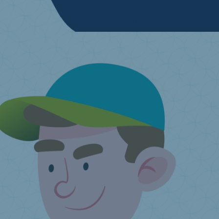
Je veux me défaire de mon matelas
Trouvez un point de collecte près de chez vous
J'ai une question ...