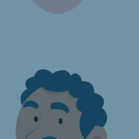
Je produis ou j’importe des matelas
Cotisations environnementales
Qu’est-ce que la responsabilité
élargie du producteur ?
Comment adhérer à Valumat ?
Déclaration
annuelle
J'ai une question ...