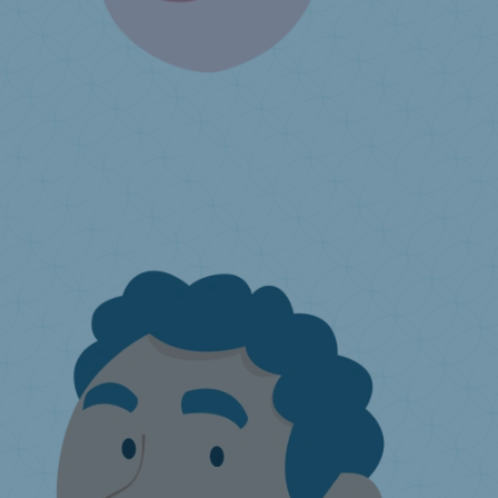
Ich produziere oder importiere Matratzen
Umweltbeitrag
Was ist die erweiterte Herstellerverantwortung?
Wie
kann Valumat dabei behilflich sein?
Jährlicher Umweltbeitrag
Ich
habe eine Frage ...