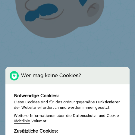
Ich verkaufe Matratzen
Liste der Second Hand Center und Valumat-Abholdienste
Wer mag keine Cookies?
Freiwillige Rücknahme
Informationen zu den Informationspflichten
von Endverkäufern
Registrierung als Annahmestelle
Kommunikationsmaterial
Ich bin Betreiber eines Online-
Marktplatzes
Ich habe eine Frage ...
Notwendige Cookies:
Diese Cookies sind für das ordnungsgemäße Funktionieren
der Website erforderlich und werden immer gesetzt.
Weitere Informationen über die
Datenschutz- und Cookie-
Richtlinie
Valumat.
Zusätzliche Cookies: