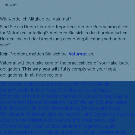
NL
FR
EN
DE
Wie werde ich Mitglied bei Valumat?
Sind Sie ein Hersteller oder Importeur, der der Rücknahmepflicht
für Matratzen unterliegt? Verlieren Sie sich in den bürokratischen
Hürden, die mit der Umsetzung dieser Verpflichtung verbunden
sind?
Kein Problem, melden Sie sich bei
Valumat
an.
Valumat will then take care of the practicalities of your take-back
obligation.
This way, you will fully
comply with your legal
obligations. In all three regions
Ich möchte meine alte Matratze recyceln
Finden Sie eine
Annahmestelle in Ihrer Nähe.
Ich habe noch eine Frage ...
Ich produziere oder importiere Matratzen
Umweltbeitrag
Was ist
die erweiterte Herstellerverantwortung?
Wie kann Valumat dabei
behilflich sein?
Jährlicher Umweltbeitrag
Ich habe eine Frage ...
Ich verkaufe Matratzen
Liste der Second Hand Center und Valumat-
Abholdienste
Freiwillige Rücknahme
Informationen zu den
Informationspflichten von Endverkäufern
Registrierung als
Annahmestelle
Kommunikationsmaterial
Ich bin Betreiber eines