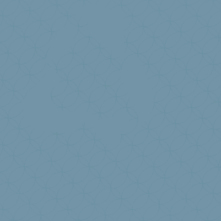
Über Valumat
Mission und Vision
Statuten Valumat
Ergebnisse und Berichte
Design 4 Circularity
Teilnehmerliste
Ich habe eine weitere Frage ...