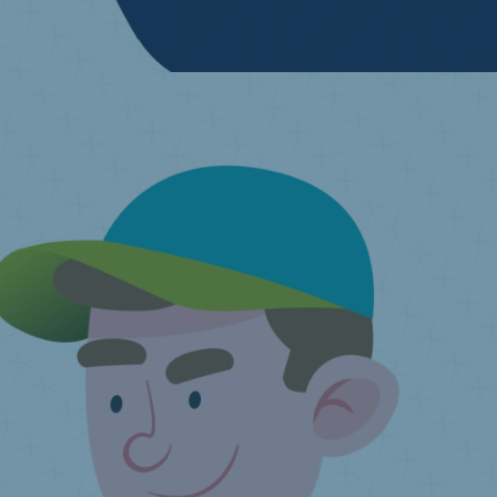
Ich möchte meine alte Matratze recyceln
Finden Sie eine Annahmestelle in Ihrer Nähe.
Ich habe noch eine
Frage ...