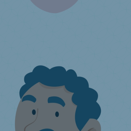
Ik produceer of importeer matrassen
Milieubijdragen
Wat is de uitgebreide producenten­
verantwoordelijkheid?
Hoe aansluiten?
Jaarlijkse aangifte
Ik heb
een vraag ...