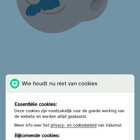
Ik verkoop matrassen
Maak gebruik van een Valumat-inzamelaar of erkend
kringloopcentrum
Vrijwillige terugname
Info
informatieverplichtingen eindverkopers
Ik wil inzamelpunt worden
Wie houdt nu niet van cookies
Communicatiemateriaal
Ik ben beheerder van een online
marktplaats
Ik heb een vraag ...
Essentiële cookies:
Deze cookies zijn noodzakelijk voor de goede werking van
de website en worden altijd geplaatst.
Meer info over het
privacy- en cookiebeleid
van Valumat.
Bijkomende cookies: