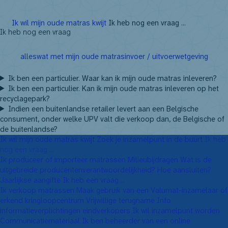
NL
FR
EN
DE
Ik wil mijn oude matras kwijt
Ik heb nog een vraag ...
Ik heb nog een vraag
alles
wat met mijn oude matras
invoer / uitvoer
wetgeving
Ik ben een particulier. Waar kan ik mijn oude matras inleveren?
Ik ben een particulier. Kan ik mijn oude matras inleveren op het
recyclagepark?
Indien een buitenlandse retailer levert aan een Belgische
consument, onder welke UPV valt die verkoop dan, de Belgische of
de buitenlandse?
Ik wil mijn oude matras kwijt
Zoek je inzamelpunt in de buurt
Ik heb
nog een vraag ...
Ik produceer of importeer matrassen
Milieubijdragen
Wat is de
uitgebreide producenten­verantwoordelijkheid?
Hoe aansluiten?
Jaarlijkse aangifte
Ik heb een vraag ...
Ik verkoop matrassen
Maak gebruik van een Valumat-inzamelaar of
erkend kringloopcentrum
Vrijwillige terugname
Info
informatieverplichtingen eindverkopers
Ik wil inzamelpunt worden
Communicatiemateriaal
Ik ben beheerder van een online