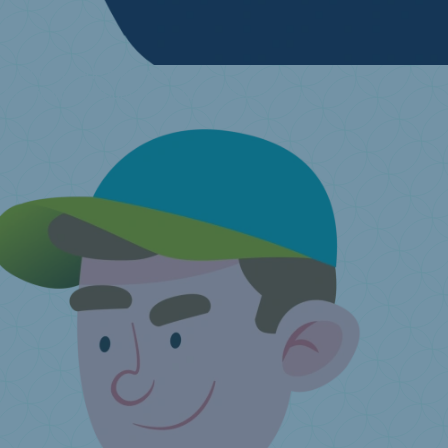
Ik wil mijn oude matras kwijt
Zoek je inzamelpunt in de buurt
Ik heb nog een vraag ...