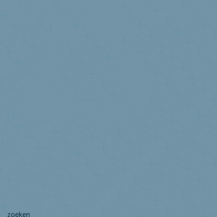
Over Valumat
Missie/visie Valumat
Statuten Valumat
Facts and figures
Design for
circularity
Deelnemerslijst Valumat
Ik heb een vraag ...