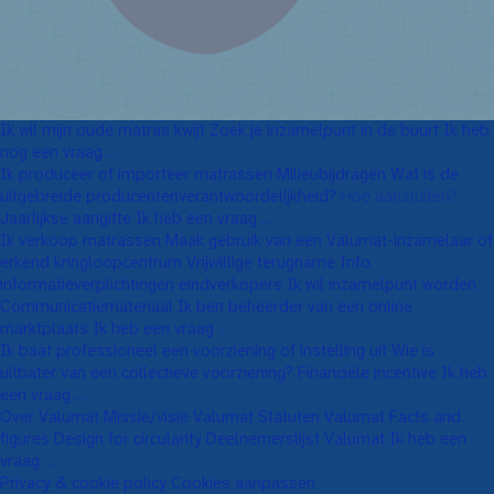
Ik wil mijn oude matras kwijt
Zoek je inzamelpunt in de buurt
Ik heb
nog een vraag ...
Ik produceer of importeer matrassen
Milieubijdragen
Wat is de
uitgebreide producenten­verantwoordelijkheid?
Hoe aansluiten?
Jaarlijkse aangifte
Ik heb een vraag ...
Ik verkoop matrassen
Maak gebruik van een Valumat-inzamelaar of
erkend kringloopcentrum
Vrijwillige terugname
Info
informatieverplichtingen eindverkopers
Ik wil inzamelpunt worden
Communicatiemateriaal
Ik ben beheerder van een online
marktplaats
Ik heb een vraag ...
Ik baat professioneel een voorziening of instelling uit
Wie is
uitbater van een collectieve voorziening?
Financiële incentive
Ik heb
een vraag ...
Over Valumat
Missie/visie Valumat
Statuten Valumat
Facts and
figures
Design for circularity
Deelnemerslijst Valumat
Ik heb een
vraag ...
Privacy & cookie policy
Cookies aanpassen