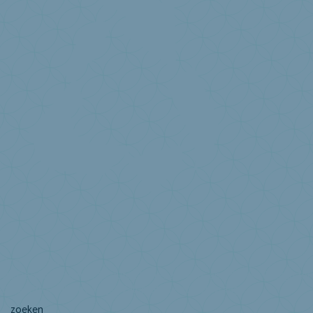
Over Valumat
Missie/visie Valumat
Statuten Valumat
Facts and figures
Design for
circularity
Deelnemerslijst Valumat
Ik heb een vraag ...