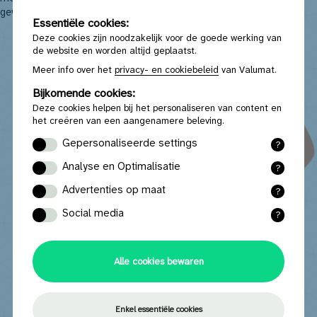
gewesten.
Essentiële cookies:
Deze cookies zijn noodzakelijk voor de goede werking van
de website en worden altijd geplaatst.
Meer info over het
privacy- en cookiebeleid
van Valumat.
Bijkomende cookies:
Deze cookies helpen bij het personaliseren van content en
het creëren van een aangenamere beleving.
Gepersonaliseerde settings
?
Functionele cookies onthouden door u
Analyse en Optimalisatie
?
geselecteerde en ingevoerde instellingen en
Statistische cookies verzamelen (anonieme)
gegevens.
Advertenties op maat
?
data waarmee de website na analyse
Marketing cookies voorzien relevante
geoptimaliseerd kan worden.
Social media
?
advertenties op basis van uw surfgedrag.
Social media cookies zorgen voor een
optimale wisselwerking met sociale media
zoals Youtube, Twitter, Facebook of
Alle cookies bewaren
Instagram.
Enkel essentiële cookies