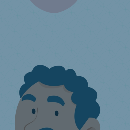
Ik produceer of importeer matrassen
Milieubijdragen
Wat is de uitgebreide producenten­
verantwoordelijkheid?
Hoe aansluiten?
Jaarlijkse aangifte
Ik heb
een vraag ...