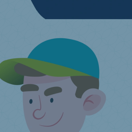
Ik wil mijn oude matras kwijt
Zoek je inzamelpunt in de buurt
Ik heb nog een vraag ...