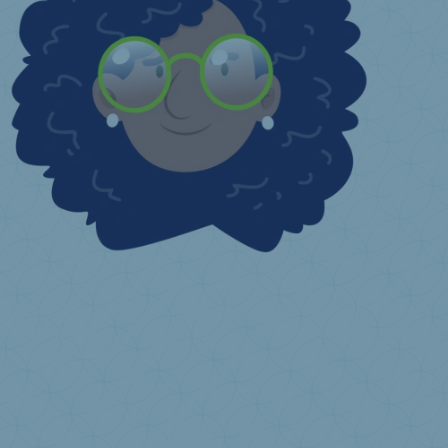
Ik baat professioneel een voorziening of instelling uit
Wie is uitbater van een collectieve voorziening?
Financiële incentive
Ik heb een vraag ...