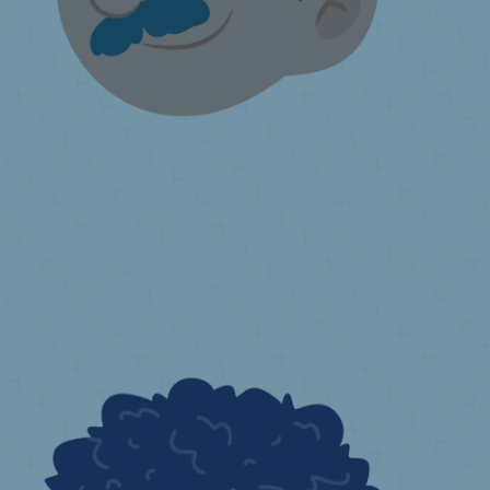
Ik verkoop matrassen
Maak gebruik van een Valumat-inzamelaar of erkend
kringloopcentrum
Vrijwillige terugname
Info
informatieverplichtingen eindverkopers
Ik wil inzamelpunt worden
Communicatiemateriaal
Ik ben beheerder van een online
marktplaats
Ik heb een vraag ...