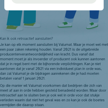
Kan ik ook retroactief aansluiten?
Je kan op elk moment aansluiten bij Valumat. Maar je moet wel met
een paar zaken rekening houden. Vanaf 2021 is de uitgebreide
producentenverantwoordelijkheid van kracht. Dus vanaf dat
moment moet je als invoerder of producent ook kunnen aantonen
dat je in regel bent met de bijhorende verplichtingen. Kan je niet
aantonen dat je vanaf 2021 via een individueel plan in orde was,
dan zal Valumat je de bijdragen aanrekenen die je had moeten
betalen vanaf 1 januari 2021.
Op die manier wil Valumat voorkomen dat bedrijven die zich van
meet af aan in orde hebben gesteld benadeeld worden. Maar door
retroactief aan te sluiten ben je ook wel in orde voor dat stukje
verleden waarin dat niet het geval was en zo kan je ook de boetes
vermijden die daarop staan.