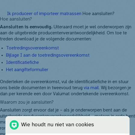
NL
FR
EN
DE
Ik produceer of importeer matrassen
Hoe aansluiten?
Hoe aansluiten?
Aansluiten is eenvoudig.
Uiteraard moet je wel onderworpen zijn
aan de uitgebreide producentenverantwoordelijkheid. Om toe te
treden download je de volgende documenten:
Toetredingsovereenkomst
Bijlage I aan de toetredingsovereenkomst
Identificatiefiche
Het aangifteformulier
Onderteken de overeenkomst, vul de identificatiefiche in en stuur
ons beide documenten in tweevoud terug
via mail
. Wij bezorgen je
dan per kerende een door Valumat ondertekende overeenkomst.
Waarom zou je aansluiten?
Aansluiten zorgt ervoor dat je – als je onderworpen bent aan de
uitgebreide producentenverantwoordelijkheid – meteen in orde bent
met alle wettelijke verplichtingen. Dus geen administratieve
Wie houdt nu niet van cookies
rompslomp of tijdverlies meer. Valumat neemt alle praktische
modaliteiten van de aanvaardingsplicht over en dat in de drie