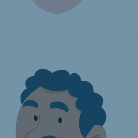
Je produis ou j’importe des matelas
Cotisations environnementales
Qu’est-ce que la responsabilité
élargie du producteur ?
Comment adhérer à Valumat ?
Déclaration
annuelle
J'ai une question ...