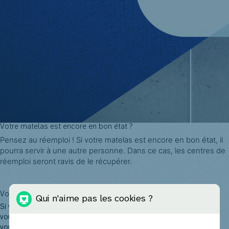
Votre matelas est encore en bon état ?
Pensez au réemploi ! Si votre matelas est encore en bon état, il 
pourra servir à une autre personne. Dans ce cas, les centres de 
réemploi seront ravis de le récupérer.
Trouvez un centre de réemploi près de chez vous
Votre matelas est en mauvais état ?
Qui n'aime pas les cookies ?
Si votre matelas est taché ou si ses coutures sont détériorées,
vous pouvez le déposer gratuitement dans un recyparc. Assurez-
vous qu’il soit sec et entier pour garantir son recyclage.