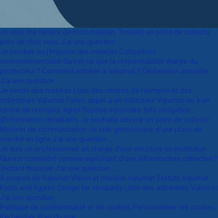
Je veux me défaire de mon matelas
Trouvez un point de collecte
près de chez vous
J'ai une question ...
Je produis ou j’importe des matelas
Cotisations
environnementales
Qu’est-ce que la responsabilité élargie du
producteur ?
Comment adhérer à Valumat ?
Déclaration annuelle
J'ai une question ...
Je vends des matelas
Liste des centres de réemploi et des
collecteurs Valumat
Faites appel à un collecteur Valumat ou à un
centre de réemploi agréé
Reprise volontaire
Info obligation
d'information détaillants
Je souhaite devenir un point de collecte
Matériel de communication
Je suis gestionnaire d’une place de
marché en ligne
J'ai une question ...
Je suis un professionnel en charge d’une structure ou institution
Qui est considéré comme exploitant d’une infrastructure collective ?
Incitant financier
J'ai une question ...
À propos de Valumat
Vision et mission Valumat
Statuts Valumat
Facts and figures
Design for circularity
Liste des adhérents Valumat
J’ai une question
Politique de confidentialité et de cookies
Personnaliser les cookies
Rechercher
Plan du site