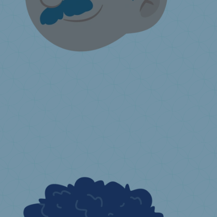
Je vends des matelas
Liste des centres de réemploi et des collecteurs Valumat
Faites
appel à un collecteur Valumat ou à un centre de réemploi agréé
Reprise volontaire
Info obligation d'information détaillants
Je
souhaite devenir un point de collecte
Matériel de communication
Je
suis gestionnaire d’une place de marché en ligne
J'ai une question
...