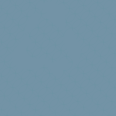
À propos de Valumat
Vision et mission Valumat
Statuts Valumat
Facts and figures
Design for circularity
Liste des adhérents Valumat
J’ai une question