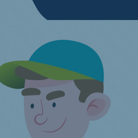
Je veux me défaire de mon matelas
Trouvez un point de collecte près de chez vous
J'ai une question ...