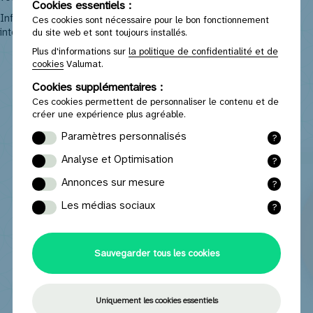
Cookies essentiels :
Informez-vous auprès de votre commune ou de votre
Ces cookies sont nécessaire pour le bon fonctionnement
intercommunale en charge de la gestion des déchets.
du site web et sont toujours installés.
Plus d'informations sur
la politique de confidentialité et de
cookies
Valumat.
Cookies supplémentaires :
Ces cookies permettent de personnaliser le contenu et de
créer une expérience plus agréable.
Paramètres personnalisés
?
Les cookies fonctionnels mémorisent les
Analyse et Optimisation
?
paramètres et les données que vous avez
Les cookies statistiques collectent des
séléctionneés et saisis.
Annonces sur mesure
?
données (anonymes) avec lesquelles le site
Les cookies marketing fournissent des
web peut être optimisé après analyse.
Les médias sociaux
?
publicités pertinentes en function de votre
Les cookies des medias sociaux assurent
comportement de navigation.
une interaction optimale avec les médias
sociaux tells que YouTube, Facebook ou
Sauvegarder tous les cookies
Instagram.
Uniquement les cookies essentiels