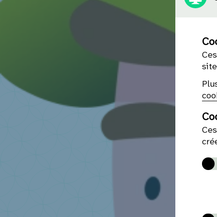
Coo
Ces
sit
Plu
coo
Co
Ces
cré