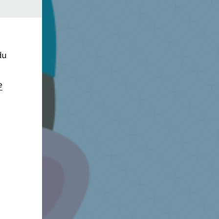
du
e
e