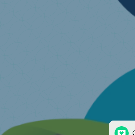
Je veux me défaire de mon matelas
Trouvez un point de collecte près de chez vous
J'a