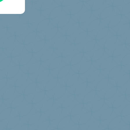
er à Valumat ?
Déclaration annuelle
J'ai une