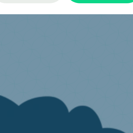
sponsabilité élargie du producteur ?
Comment adhér