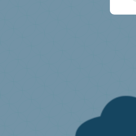
Je produis ou j’importe des matelas
Cotisations environnementales
Qu’est-ce que la re
question ...