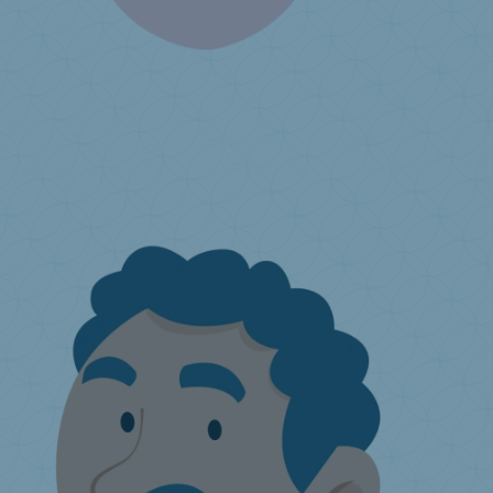
Ik produceer of importeer matrassen
Milieubijdragen
Wat is de uitgebreide producenten­
verantwoordelijkheid?
Hoe aansluiten?
Jaarlijkse aangifte
Ik heb
een vraag ...