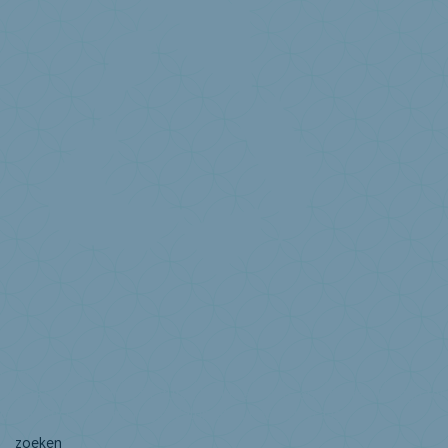
Over Valumat
Missie/visie Valumat
Statuten Valumat
Facts and figures
Design for
circularity
Deelnemerslijst Valumat
Ik heb een vraag ...