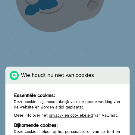
Ik verkoop matrassen
Maak gebruik van een Valumat-inzamelaar of erkend
kringloopcentrum
Vrijwillige terugname
Info
Wie houdt nu niet van cookies
informatieverplichtingen eindverkopers
Ik wil inzamelpunt worden
Communicatiemateriaal
Ik ben beheerder van een online
marktplaats
Ik heb een vraag ...
Essentiële cookies:
Deze cookies zijn noodzakelijk voor de goede werking van
de website en worden altijd geplaatst.
Meer info over het
privacy- en cookiebeleid
van Valumat.
Bijkomende cookies:
Deze cookies helpen bij het personaliseren van content en