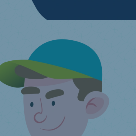
Ik wil mijn oude matras kwijt
Zoek je inzamelpunt in de buurt
Ik heb nog een vraag ...