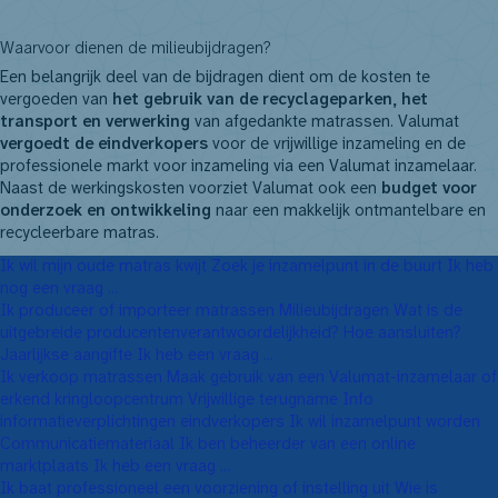
NL
FR
EN
DE
Waarvoor dienen de milieubijdragen?
Een belangrijk deel van de bijdragen dient om de kosten te
vergoeden van
het gebruik van de recyclageparken, het
transport en verwerking
van afgedankte matrassen. Valumat
vergoedt de eindverkopers
voor de vrijwillige inzameling en de
professionele markt voor inzameling via een Valumat inzamelaar.
Naast de werkingskosten voorziet Valumat ook een
budget voor
onderzoek en ontwikkeling
naar een makkelijk ontmantelbare en
recycleerbare matras.
Ik wil mijn oude matras kwijt
Zoek je inzamelpunt in de buurt
Ik heb
nog een vraag ...
Ik produceer of importeer matrassen
Milieubijdragen
Wat is de
uitgebreide producenten­verantwoordelijkheid?
Hoe aansluiten?
Jaarlijkse aangifte
Ik heb een vraag ...
Ik verkoop matrassen
Maak gebruik van een Valumat-inzamelaar of
erkend kringloopcentrum
Vrijwillige terugname
Info
informatieverplichtingen eindverkopers
Ik wil inzamelpunt worden
Communicatiemateriaal
Ik ben beheerder van een online
marktplaats
Ik heb een vraag ...
Ik baat professioneel een voorziening of instelling uit
Wie is